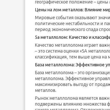
географическое положение – цены м
Цены на лом металлов: Влияние ми
Мировые события оказывают значи
политические нестабильности и па
период экономического спада спрос
5а металлолом: Качество и классиф
Качество металлолома играет важн
– это система оценки «5А металлол
классификация, тем выше цена на 
База металлолома: Эффективное уп
База металлолома – это организац
металлолома. Эффективное управл
максимизировать выгоду от продаж
металлов.
Рынок металлолома является важн
подвержены влиянию множества фак
самого металлолома. Отслеживани