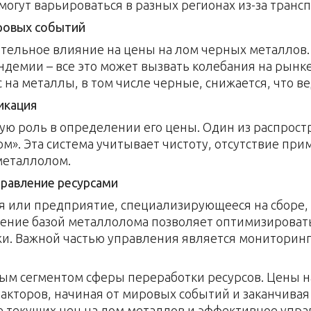
огут варьироваться в разных регионах из-за трансп
ровых событий
тельное влияние на цены на лом черных металлов.
ндемии – все это может вызвать колебания на рынк
 на металлы, в том числе черные, снижается, что ве
икация
ую роль в определении его цены. Один из распрос
ом». Эта система учитывает чистоту, отсутствие пр
металлолом.
равление ресурсами
ия или предприятие, специализирующееся на сборе,
ение базой металлолома позволяет оптимизировать
и. Важной частью управления является мониторинг
ым сегментом сферы переработки ресурсов. Цены н
торов, начиная от мировых событий и заканчивая
е текущих цен на лом металлов и эффективное упр