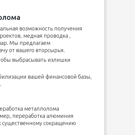
олома
иальная возможность получения
оектов, медная проводка ,
ар. Мы предлагаем
чу от вашего вторсырья.
чтобы выбрасывать излишки
абилизации вашей финансовой базы,
.
реработка металлолома
имер, переработка алюминия
т к существенному сокращению