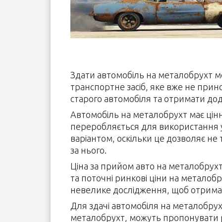
Здати автомобіль на металобрухт м
транспортне засіб, яке вже не прин
старого автомобіля та отримати дод
Автомобіль на металобрухт має цін
переробляється для використання 
варіантом, оскільки це дозволяє не
за нього.
Ціна за прийом авто на металобрухт
та поточні ринкові ціни на металоб
невелике дослідження, щоб отрима
Для здачі автомобіля на металобрух
металобрухт, можуть пропонувати рі