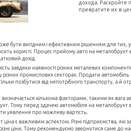
дохода. Раскройте
превратите их в ц
оже бути вигідним і ефективним рішенням для тих, у
осить користі. Процес прийому авто на металобрухт 
атковий дохід.
ність завдяки наявності різних металевих компонент
у різних промислових секторах. Продати автомобіль
 тільки позбутися від непотрібного транспорту, а й 
 визначається кількома факторами, такими як вага 
рухт. Тому перед здачею автомобіля на металобрухт в
ти уявлення про можливу вартість.
т ціна є важливим аспектом. Різні підприємства, які
зні ціни. Тому рекомендуємо звернутися саме до нас,