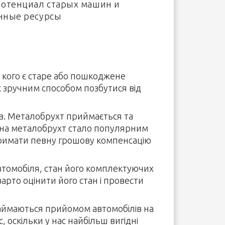
 потенциал старых машин и
енные ресурсы
 кого є старе або пошкоджене
є зручним способом позбутися від
ів. Металобрухт приймається та
 на металобрухт стало популярним
отримати певну грошову компенсацію
автомобіля, стан його комплектуючих
арто оцінити його стан і провести
 займаються прийомом автомобілів на
 оскільки у нас найбільш вигідні